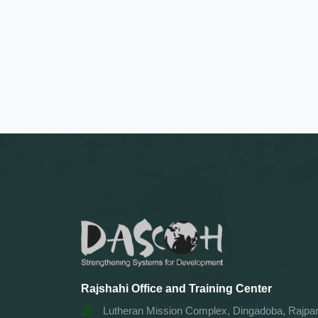
Rajshahi Office and Training Center
Lutheran Mission Complex, Dingadoba, Rajpar