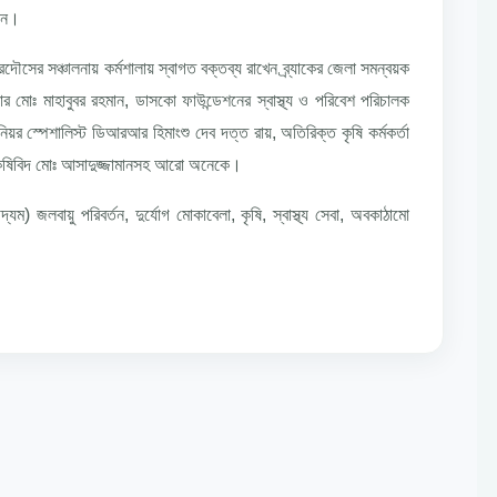
মান।
ৌসের সঞ্চালনায় কর্মশালায় স্বাগত বক্তব্য রাখেন ব্র্যাকের জেলা সমন্বয়ক
 মোঃ মাহাবুবর রহমান, ডাসকো ফাউন্ডেশনের স্বাস্থ্য ও পরিবেশ পরিচালক
 সিনিয়র স্পেশালিস্ট ডিআরআর হিমাংশু দেব দত্ত রায়, অতিরিক্ত কৃষি কর্মকর্তা
টর কৃষিবিদ মোঃ আসাদুজ্জামানসহ আরো অনেকে।
 জলবায়ু পরিবর্তন, দুর্যোগ মোকাবেলা, কৃষি, স্বাস্থ্য সেবা, অবকাঠামো