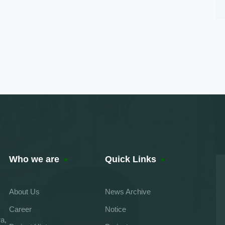
Who we are
Quick Links
About Us
News Archive
Career
Notice
a,