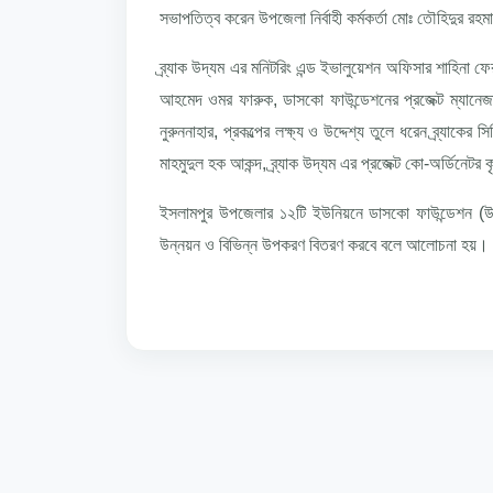
সভাপতিত্ব করেন উপজেলা নির্বাহী কর্মকর্তা মোঃ তৌহিদুর রহ
ব্র্যাক উদ্যম এর মনিটরিং এন্ড ইভালুয়েশন অফিসার শাহিনা ফেরদ
আহমেদ ওমর ফারুক, ডাসকো ফাউন্ডেশনের প্রজেক্ট ম্যানেজার
নুরুননাহার, প্রকল্পের লক্ষ্য ও উদ্দেশ্য তুলে ধরেন ব্র্যাকের
মাহমুদুল হক আকন্দ, ব্র্যাক উদ্যম এর প্রজেক্ট কো-অর্ডিনে
ইসলামপুর উপজেলার ১২টি ইউনিয়নে ডাসকো ফাউন্ডেশন (উদ্যম)
উন্নয়ন ও বিভিন্ন উপকরণ বিতরণ করবে বলে আলোচনা হয়।