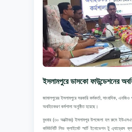
ইসলামপুরে ডাসকো ফাউন্ডেশনের অবহ
জামালপুরের ইসলামপুরে সরকারি কর্মকর্তা, সাংবাদিক, এনজিও 
অবহিতকরণ কর্মশালা অনুষ্ঠিত হয়েছে।
বুধবার (৩০ অক্টোবর) ইসলামপুর উপজেলা হল রুমে ইউএসএআই
কমিউনিটি লিড ক্লাইমেট স্মার্ট ইনোভেশন টু এ্যাড্রেস ক্